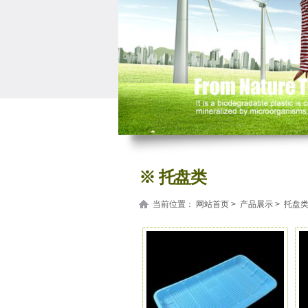
※ 托盘类
当前位置：
网站首页
>
产品展示
> 托盘
名称：
名称：
S
超市肉类托盘#8S
披萨甜品托盘