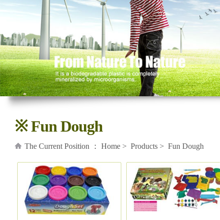
※ Fun Dough
The Current Position ：
Home
>
Products
> Fun Dough
ame：
Name：
W-3DF19DB
TDW-3DW19DB